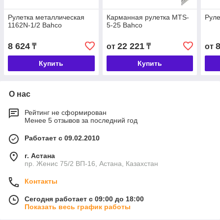
Рулетка металлическая
Карманная рулетка MTS-
Руле
1162N-1/2 Bahco
5-25 Bahco
8 624
22 221
₸
от
₸
от
Купить
Купить
О нас
Рейтинг не сформирован
Менее 5 отзывов за последний год
Работает с 09.02.2010
г. Астана
пр. Женис 75/2 ВП-16, Астана, Казахстан
Контакты
Сегодня работает с 09:00 до 18:00
Показать весь график работы