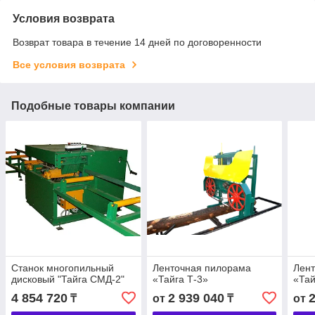
Условия возврата
Возврат товара в течение 14 дней по договоренности
Все условия возврата
Подобные товары компании
Станок многопильный
Ленточная пилорама
Лен
дисковый "Тайга СМД-2"
«Тайга Т-3»
«Тай
4 854 720
2 939 040
₸
от
₸
от