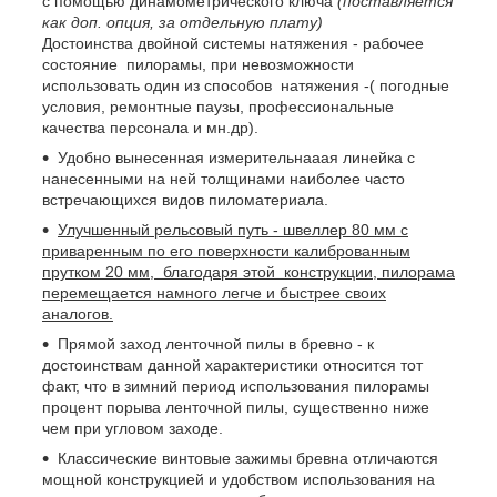
с помощью динамометрического ключа
(поставляется
как доп. опция, за отдельную плату)
Достоинства двойной системы натяжения - рабочее
состояние пилорамы, при невозможности
использовать один из способов натяжения -( погодные
условия, ремонтные паузы, профессиональные
качества персонала и мн.др).
Удобно вынесенная измерительнааая линейка с
нанесенными на ней толщинами наиболее часто
встречающихся видов пиломатериала.
Улучшенный рельсовый путь - швеллер 80 мм с
приваренным по его поверхности калиброванным
прутком 20 мм, благодаря этой конструкции, пилорама
перемещается намного легче и быстрее своих
аналогов.
Прямой заход ленточной пилы в бревно - к
достоинствам данной характеристики относится тот
факт, что в зимний период использования пилорамы
процент порыва ленточной пилы, существенно ниже
чем при угловом заходе.
Классические винтовые зажимы бревна отличаются
мощной конструкцией и удобством использования на