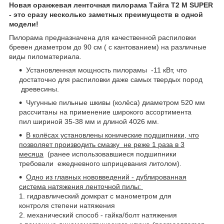
Новая оранжевая ленточная пилорама Тайга Т2 М SUPER
- это сразу несколько заметных преимуществ в одной
модели!
Пилорама предназначена для качественной распиловки
бревен диаметром до 90 см ( с кантованием) на различные
виды пиломатериала.
Установленная мощность пилорамы -11 кВт, что
достаточно для распиловки даже самых твердых пород
древесины.
Чугунные пильные шкивы (колёса) диаметром 520 мм
рассчитаны на применение широкого ассортимента
пил шириной 35-38 мм и длиной 4026 мм.
В колёсах установлены конические подшипники, что
позволяет производить смазку не реже 1 раза в 3
месяца
(ранее использовавшиеся подшипники
требовали ежедневного шприцевания литолом).
Одно из главных нововведений - дублированная
система натяжения ленточной пилы:
1. гидравлический домкрат с манометром для
контроля степени натяжения
2. механический способ - гайка/болт натяжения