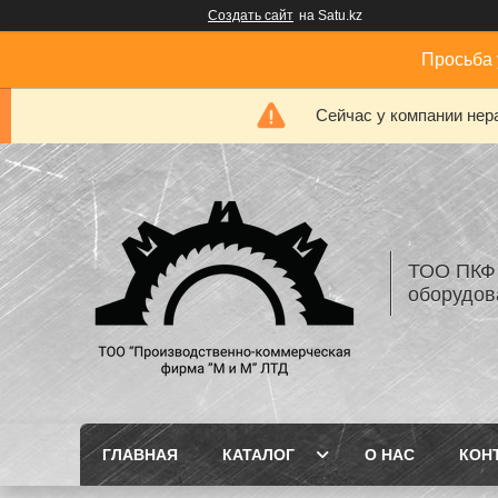
Создать сайт
на Satu.kz
Просьба 
Сейчас у компании нер
ТОО ПКФ 
оборудов
ГЛАВНАЯ
КАТАЛОГ
О НАС
КОН