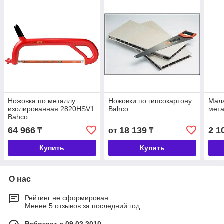
Ножовка по металлу
Ножовки по гипсокартону
Мала
изолированная 2820HSV1
Bahco
мета
Bahco
64 966
18 139
2 1
₸
от
₸
Купить
Купить
О нас
Рейтинг не сформирован
Менее 5 отзывов за последний год