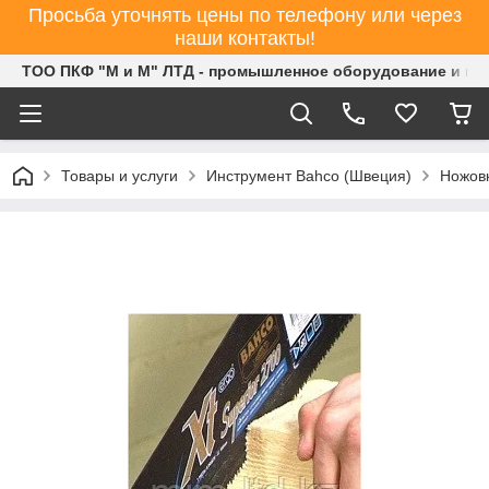
Просьба уточнять цены по телефону или через
наши контакты!
ТОО ПКФ "М и М" ЛТД - промышленное оборудование и ин
Товары и услуги
Инструмент Bahco (Швеция)
Ножовк