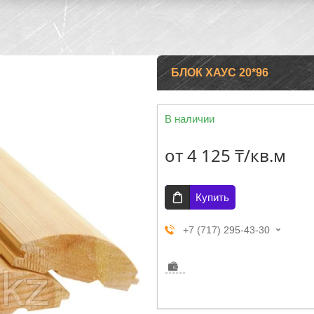
БЛОК ХАУС 20*96
В наличии
от
4 125 ₸/кв.м
Купить
+7 (717) 295-43-30