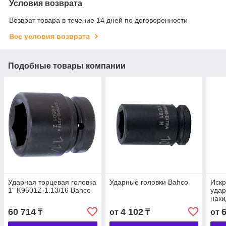
Условия возврата
Возврат товара в течение 14 дней по договоренности
Все условия возврата
Подобные товары компании
Ударная торцевая головка
Ударные головки Bahco
Иск
1" K9501Z-1.13/16 Bahco
уда
наки
(20m
60 714
4 102
₸
от
₸
от
(15