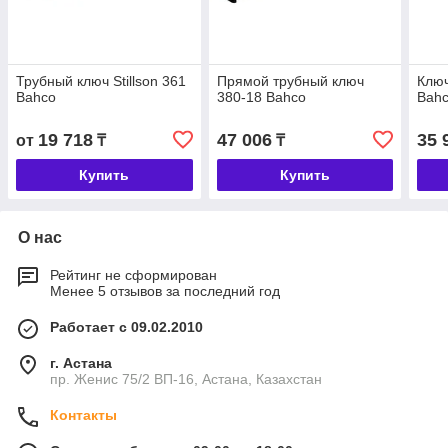
Трубный ключ Stillson 361
Прямой трубный ключ
Клю
Bahco
380-18 Bahco
Bah
19 718
47 006
35 
от
₸
₸
Купить
Купить
О нас
Рейтинг не сформирован
Менее 5 отзывов за последний год
Работает с 09.02.2010
г. Астана
пр. Женис 75/2 ВП-16, Астана, Казахстан
Контакты