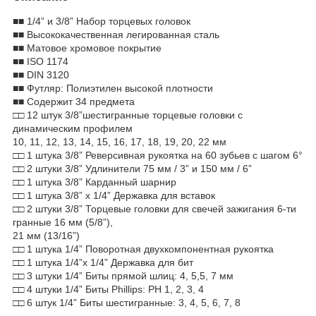
■■ 1/4” и 3/8” Набор торцевых головок
■■ Высококачественная легированная сталь
■■ Матовое хромовое покрытие
■■ ISO 1174
■■ DIN 3120
■■ Футляр: Полиэтилен высокой плотности
■■ Содержит 34 предмета
□□ 12 штук 3/8”шестигранные торцевые головки с
динамическим профилем
10, 11, 12, 13, 14, 15, 16, 17, 18, 19, 20, 22 мм
□□ 1 штука 3/8” Реверсивная рукоятка на 60 зубьев с шагом 6°
□□ 2 штуки 3/8” Удлинители 75 мм / 3” и 150 мм / 6”
□□ 1 штука 3/8” Карданный шарнир
□□ 1 штука 3/8” х 1/4” Державка для вставок
□□ 2 штуки 3/8” Торцевые головки для свечей зажигания 6-ти
гранные 16 мм (5/8”),
21 мм (13/16”)
□□ 1 штука 1/4” Поворотная двухкомпонентная рукоятка
□□ 1 штука 1/4”x 1/4” Державка для бит
□□ 3 штуки 1/4” Биты прямой шлиц: 4, 5,5, 7 мм
□□ 4 штуки 1/4” Биты Phillips: PH 1, 2, 3, 4
□□ 6 штук 1/4” Биты шестигранные: 3, 4, 5, 6, 7, 8