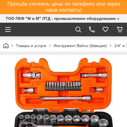
Просьба уточнять цены по телефону или через
наши контакты!
ТОО ПКФ "М и М" ЛТД - промышленное оборудование и ин
Товары и услуги
Инструмент Bahco (Швеция)
1/4” и