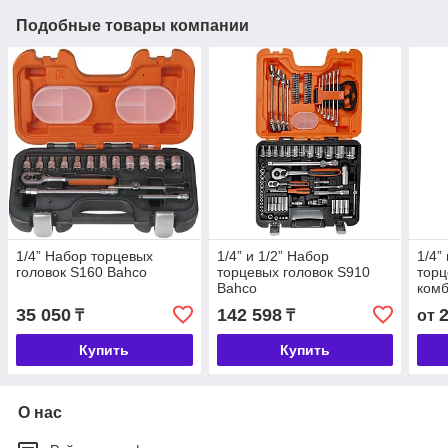
Подобные товары компании
1/4” Набор торцевых
1/4” и 1/2” Набор
1/4”
головок S160 Bahco
торцевых головок S910
торц
Bahco
ком
гаеч
35 050
142 598
₸
₸
от
Bah
Купить
Купить
О нас