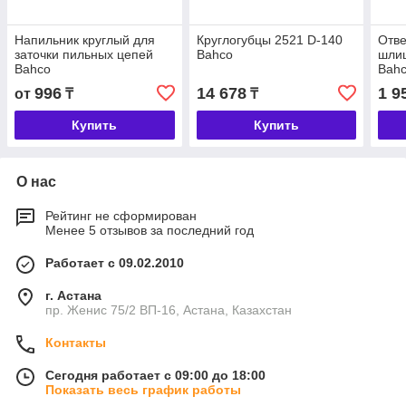
Напильник круглый для
Круглогубцы 2521 D-140
Отве
заточки пильных цепей
Bahco
шлиц
Bahco
Bah
996
14 678
1 9
от
₸
₸
Купить
Купить
О нас
Рейтинг не сформирован
Менее 5 отзывов за последний год
Работает с 09.02.2010
г. Астана
пр. Женис 75/2 ВП-16, Астана, Казахстан
Контакты
Сегодня работает с 09:00 до 18:00
Показать весь график работы