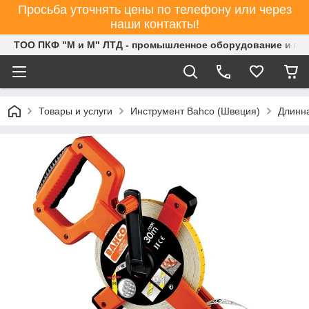
Просьба уточнять цены по телефону или через
наши контакты!
ТОО ПКФ "М и М" ЛТД - промышленное оборудование и ин
Товары и услуги
Инструмент Bahco (Швеция)
Длинна