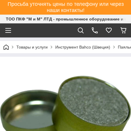
Просьба уточнять цены по телефону или через
наши контакты!
ТОО ПКФ "М и М" ЛТД - промышленное оборудование и ин
Товары и услуги
Инструмент Bahco (Швеция)
Паяль