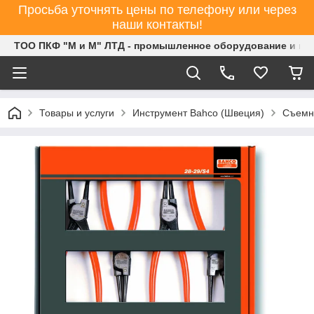
Просьба уточнять цены по телефону или через
наши контакты!
ТОО ПКФ "М и М" ЛТД - промышленное оборудование и ин
Товары и услуги
Инструмент Bahco (Швеция)
Съемни