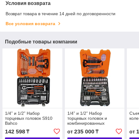
Условия возврата
Возврат товара в течение 14 дней по договоренности
Все условия возврата
Подобные товары компании
1/4” и 1/2” Набор
1/4” и 1/2” Набор
Съе
торцевых головок S910
торцевых головок и
коле
Bahco
комбинированных
гаечных ключей S108
142 598
235 000
₸
от
₸
от
Bahco