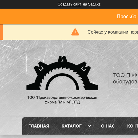
Создать сайт
на Satu.kz
Просьба 
Сейчас у компании нер
ТОО ПКФ 
оборудов
ГЛАВНАЯ
КАТАЛОГ
О НАС
КОН