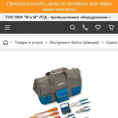
Просьба уточнять цены по телефону или через
наши контакты!
ТОО ПКФ "М и М" ЛТД - промышленное оборудование и ин
Товары и услуги
Инструмент Bahco (Швеция)
Сумка 