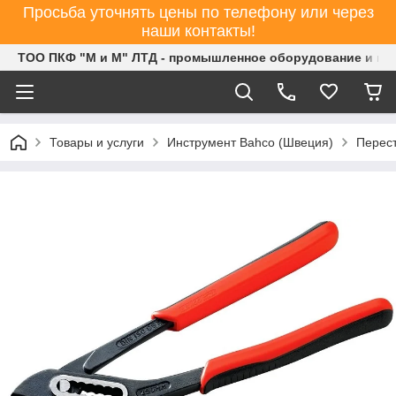
Просьба уточнять цены по телефону или через
наши контакты!
ТОО ПКФ "М и М" ЛТД - промышленное оборудование и ин
Товары и услуги
Инструмент Bahco (Швеция)
Перес