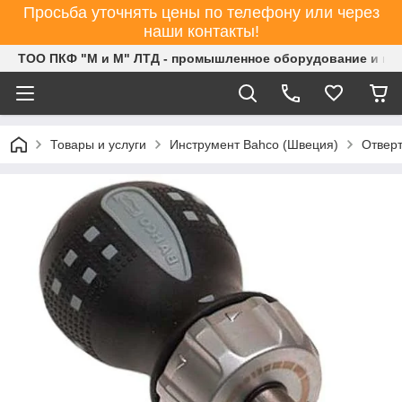
Просьба уточнять цены по телефону или через
наши контакты!
ТОО ПКФ "М и М" ЛТД - промышленное оборудование и ин
Товары и услуги
Инструмент Bahco (Швеция)
Отверт