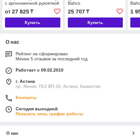
с эргономичной рукояткой
Bahco
Bah
NSB302-1-100/.../4-300
27 825
25 707
1 9
от
₸
₸
Bahco
Купить
Купить
О нас
Рейтинг не сформирован
Менее 5 отзывов за последний год
Работает с 09.02.2010
г. Астана
пр. Женис 75/2 ВП-16, Астана, Казахстан
Контакты
Сегодня выходной
Показать весь график работы
О нас