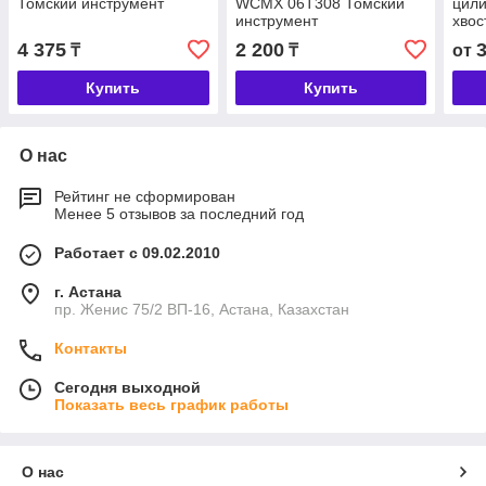
Томский инструмент
WCMX 06T308 Томский
цил
инструмент
хвос
обр
4 375
2 200
₸
₸
от
спла
Купить
Купить
О нас
Рейтинг не сформирован
Менее 5 отзывов за последний год
Работает с 09.02.2010
г. Астана
пр. Женис 75/2 ВП-16, Астана, Казахстан
Контакты
Сегодня выходной
Показать весь график работы
О нас