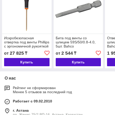
Искробезопасная
Бита под винты со
Отве
отвертка под винты Phillips
шлицем 59S/50/0.8-4.0,
шлиц
с эргономичной рукояткой
5шт. Bahco
Bah
NSB302-1-100/.../4-300
27 825
2 544
1 9
от
₸
от
₸
Bahco
Купить
Купить
О нас
Рейтинг не сформирован
Менее 5 отзывов за последний год
Работает с 09.02.2010
г. Астана
пр. Женис 75/2 ВП-16, Астана, Казахстан