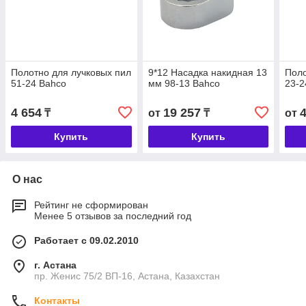
Полотно для лучковых пил
9*12 Насадка накидная 13
Поло
51-24 Bahco
мм 98-13 Bahco
23-2
4 654
19 257
₸
от
₸
от
Купить
Купить
О нас
Рейтинг не сформирован
Менее 5 отзывов за последний год
Работает с 09.02.2010
г. Астана
пр. Женис 75/2 ВП-16, Астана, Казахстан
Контакты