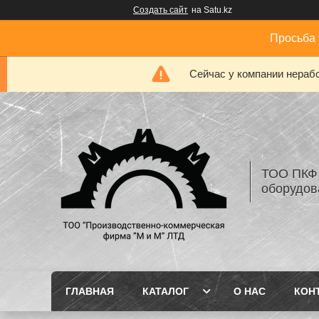
Создать сайт
на Satu.kz
Просьба 
Сейчас у компании нерабо
ТОО ПКФ 
оборудов
ГЛАВНАЯ
КАТАЛОГ
О НАС
КОН