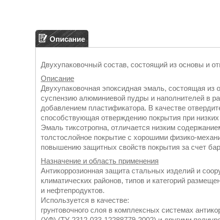
Описание
Двухупаковочный состав, состоящий из основы и о
Описание
Двухупаковочная эпоксидная эмаль, состоящая из 
суспензию алюминиевой пудры и наполнителей в р
добавлением пластификатора. В качестве отвердит
способствующая отверждению покрытия при низких
Эмаль тиксотропна, отличается низким содержанием
толстослойное покрытие с хорошими физико-механ
повышению защитных свойств покрытия за счет бар
Назначение и область применения
Антикоррозионная защита стальных изделий и соор
климатических районов, типов и категорий размеще
и нефтепродуктов.
Используется в качестве:
грунтовочного слоя в комплексных системах анти
(УФ) (ТУ 2312-033-12288779-2002) и другими поли