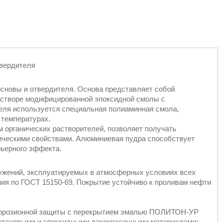
твердителя
основы и отвердителя. Основа представляет собой
астворе модифицированной эпоксидной смолы с
еля используется специальная полиаминная смола,
 температурах.
 органических растворителей, позволяет получать
ическими свойствами. Алюминиевая пудра способствует
ьерного эффекта.
ужений, эксплуатируемых в атмосферных условиях всех
ния по ГОСТ 15150-69. Покрытие устойчиво к проливам нефти
коррозионной защиты с перекрытием эмалью ПОЛИТОН-УР
уретановыми и эпоксидными лакокрасочными материалами;