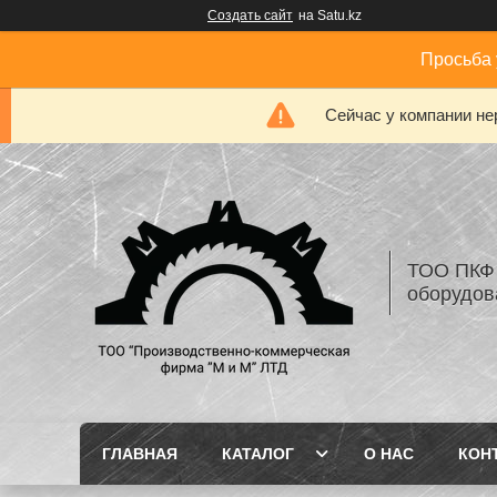
Создать сайт
на Satu.kz
Просьба 
Сейчас у компании не
ТОО ПКФ 
оборудов
ГЛАВНАЯ
КАТАЛОГ
О НАС
КОН