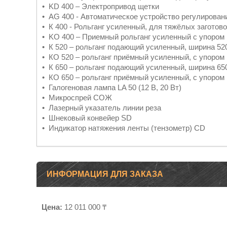
• KD 400 – Электропривод щетки
• AG 400 - Автоматическое устройство регулирован
• К 400 - Рольганг усиленный, для тяжёлых заготов
• KО 400 – Приемный рольганг усиленный с упором и
• К 520 – рольганг подающий усиленный, ширина 520
• КО 520 – рольганг приёмный усиленный, с упором 
• К 650 – рольганг подающий усиленный, ширина 650
• КО 650 – рольганг приёмный усиленный, с упором 
• Галогеновая лампа LA 50 (12 В, 20 Вт)
• Микроспрей СОЖ
• Лазерный указатель линии реза
• Шнековый конвейер SD
• Индикатор натяжения ленты (тензометр) CD
ИНФОРМАЦИЯ ДЛЯ ЗАКАЗА
Цена:
12 011 000 ₸