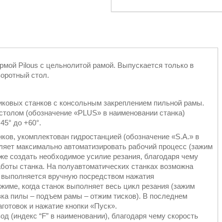
мой Pilous с цельнолитой рамой. Выпускается только в
оротный стол.
тниковых станков с консольным закреплением пильной рамы.
столом (обозначение «PLUS» в наименовании станка)
 45° до +60°.
ков, укомплектован гидростанцией (обозначение «S.А.» в
оляет максимально автоматизировать рабочий процесс (зажим
акже создать необходимое усилие резания, благодаря чему
боты станка. На полуавтоматических станках возможна
я выполняется вручную посредством нажатия
жиме, когда станок выполняет весь цикл резания (зажим
вка пилы – подъем рамы – отжим тисков). В последнем
готовок и нажатие кнопки «Пуск».
д (индекс “F” в наименовании), благодаря чему скорость