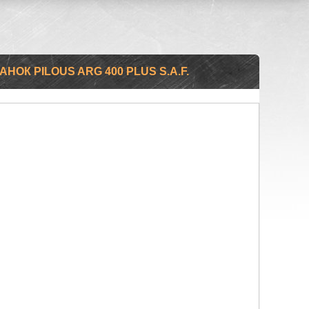
ОК PILOUS ARG 400 PLUS S.A.F.