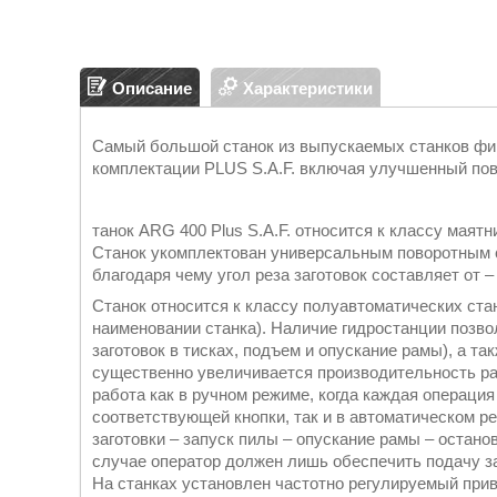
Описание
Характеристики
Самый большой станок из выпускаемых станков фир
комплектации PLUS S.A.F. включая улучшенный пов
танок ARG 400 Plus S.A.F. относится к классу мая
Станок укомплектован универсальным поворотным 
благодаря чему угол реза заготовок составляет от –
Станок относится к классу полуавтоматических стан
наименовании станка). Наличие гидростанции позв
заготовок в тисках, подъем и опускание рамы), а т
существенно увеличивается производительность ра
работа как в ручном режиме, когда каждая операци
соответствующей кнопки, так и в автоматическом ре
заготовки – запуск пилы – опускание рамы – остано
случае оператор должен лишь обеспечить подачу за
На станках установлен частотно регулируемый приво