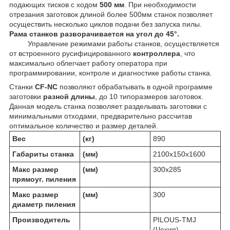
подающих тисков с ходом
500 мм
. При необходимости
отрезания заготовок длиной более 500мм станок позволяет
осуществить несколько циклов подачи без запуска пилы.
Рама станков разворачивается на угол до 45°.
Управление режимами работы станков, осуществляется
от встроенного русифицированного
контроллера
, что
максимально облегчает работу оператора при
программировании, контроле и диагностике работы станка.
Станки
CF-NC
позволяют обрабатывать в одной программе
заготовки
разной длины
, до 10 типоразмеров заготовок.
Данная модель станка позволяет разделывать заготовки с
минимальными отходами, предварительно рассчитав
оптимальное количество и размер деталей.
Вес
(кг)
890
Габариты станка
(мм)
2100х150х1600
Макс размер
(мм)
300х285
прямоуг. пиления
Макс размер
(мм)
300
диаметр пиления
Производитель
PILOUS-TMJ
(Чехия)