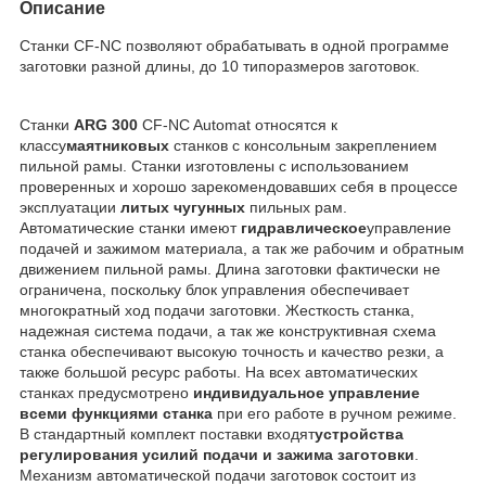
Описание
Станки CF-NC позволяют обрабатывать в одной программе
заготовки разной длины, до 10 типоразмеров заготовок.
Станки
ARG 300
CF-NC Automat относятся к
классу
маятниковых
станков с консольным закреплением
пильной рамы. Станки изготовлены с использованием
проверенных и хорошо зарекомендовавших себя в процессе
эксплуатации
литых чугунных
пильных рам.
Автоматические станки имеют
гидравлическое
управление
подачей и зажимом материала, а так же рабочим и обратным
движением пильной рамы. Длина заготовки фактически не
ограничена, поскольку блок управления обеспечивает
многократный ход подачи заготовки. Жесткость станка,
надежная система подачи, а так же конструктивная схема
станка обеспечивают высокую точность и качество резки, а
также большой ресурс работы. На всех автоматических
станках предусмотрено
индивидуальное управление
всеми функциями станка
при его работе в ручном режиме.
В стандартный комплект поставки входят
устройства
регулирования усилий подачи и зажима заготовки
.
Механизм автоматической подачи заготовок состоит из