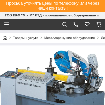
Просьба уточнять цены по телефону или через
наши контакты!
ТОО ПКФ "М и М" ЛТД - промышленное оборудование и ин
Товары и услуги
Металлорежущие оборудование
Ле