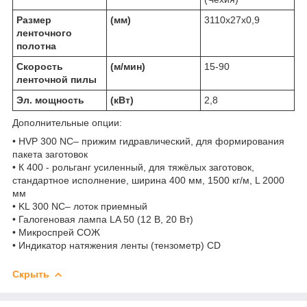
Размер
(мм)
3110x27x0,9
ленточного
полотна
Скорость
(м/мин)
15-90
ленточной пилы
Эл. мощность
(кВт)
2,8
Дополнительные опции:
• HVP 300 NC– прижим гидравлический, для формирования
пакета заготовок
• К 400 - рольганг усиленный, для тяжёлых заготовок,
стандартное исполнение, ширина 400 мм, 1500 кг/м, L 2000
мм
• KL 300 NC– лоток приемный
• Галогеновая лампа LA 50 (12 В, 20 Вт)
• Микроспрей СОЖ
• Индикатор натяжения ленты (тензометр) CD
Скрыть