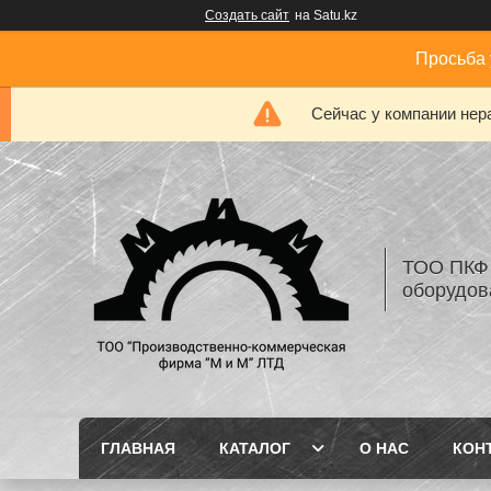
Создать сайт
на Satu.kz
Просьба 
Сейчас у компании нер
ТОО ПКФ 
оборудов
ГЛАВНАЯ
КАТАЛОГ
О НАС
КОН