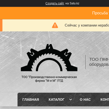
Создать сайт
на Satu.kz
Просьба 
Сейчас у компании нерабо
ТОО ПКФ 
оборудов
ГЛАВНАЯ
КАТАЛОГ
О НАС
КОН