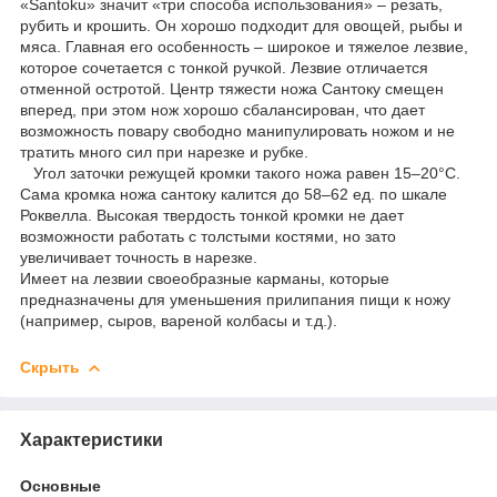
«Santoku» значит «три способа использования» – резать,
рубить и крошить. Он хорошо подходит для овощей, рыбы и
мяса. Главная его особенность – широкое и тяжелое лезвие,
которое сочетается с тонкой ручкой. Лезвие отличается
отменной остротой. Центр тяжести ножа Сантоку смещен
вперед, при этом нож хорошо сбалансирован, что дает
возможность повару свободно манипулировать ножом и не
тратить много сил при нарезке и рубке.
Угол заточки режущей кромки такого ножа равен 15–20°С.
Сама кромка ножа сантоку калится до 58–62 ед. по шкале
Роквелла. Высокая твердость тонкой кромки не дает
возможности работать с толстыми костями, но зато
увеличивает точность в нарезке.
Имеет на лезвии своеобразные карманы, которые
предназначены для уменьшения прилипания пищи к ножу
(например, сыров, вареной колбасы и т.д.).
Скрыть
Характеристики
Основные