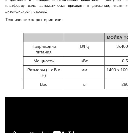
платформу валы автоматически приходят в движение, чистя и
дизенфицируя подошву.
Технические характеристики:
МОЙКА ПО
Напряжение
В/Гц
3x400/5
питания
Мощность
кВт
0,5
Размеры (L x B x
мм
1400 x 1000 
H)
Вес
кг
260