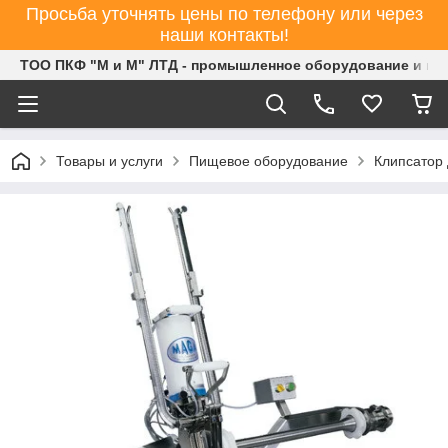
Просьба уточнять цены по телефону или через
наши контакты!
ТОО ПКФ "М и М" ЛТД - промышленное оборудование и ин
Товары и услуги
Пищевое оборудование
Клипсатор