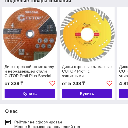
Подобные товары компании
Диск отрезной по металлу
Диски отрезные алмазные
Диск
и нержавеющей стали
CUTOP Profi, с
CUTO
CUTOP Profi Plus Special
защитными
унив
секторами,для
339
5 248
4 8
от
₸
от
₸
армированного бетона
Купить
Купить
О нас
Рейтинг не сформирован
Менее 5 отзывов за последний год