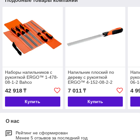
Подобные товары компании
Наборы напильников c
Напильник плоский по
Напи
рукояткой ERGO™ 1-478-
дереву c рукояткой
руко
08-1-2 Bahco
ERGO™ 4-152-08-2-2
06-1
Bahco
42 918
7 011
4 9
₸
₸
Купить
Купить
О нас
Рейтинг не сформирован
Менее 5 отзывов за последний год