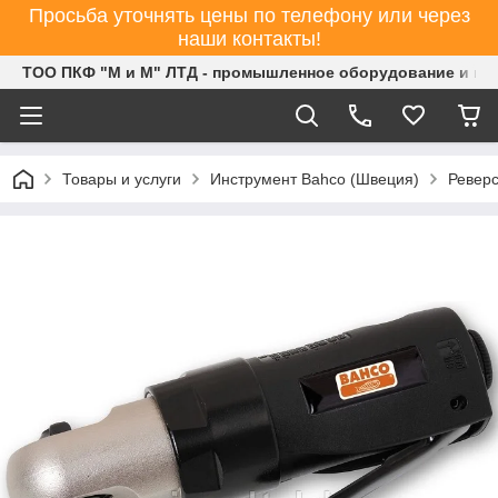
Просьба уточнять цены по телефону или через
наши контакты!
ТОО ПКФ "М и М" ЛТД - промышленное оборудование и ин
Товары и услуги
Инструмент Bahco (Швеция)
Реверс