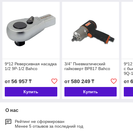
9*12 Реверсивная насадка
3/4” Пневматический
9*12
1/2 9P-1/2 Bahco
гайковерт BP817 Bahco
с б
9Q-1
56 957
580 249
от
₸
от
₸
от
Купить
Купить
О нас
Рейтинг не сформирован
Менее 5 отзывов за последний год